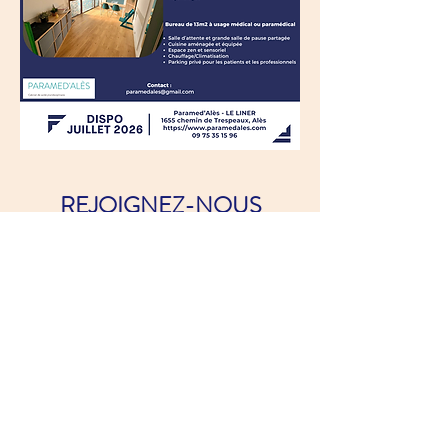
REJOIGNEZ-NOUS
RECHERCHE DE
PROFESSIONNELS
au sein d'un cabinet pluridisciplinaire de 240
m2.
- un bureau individuel non meublé, temps
complet.